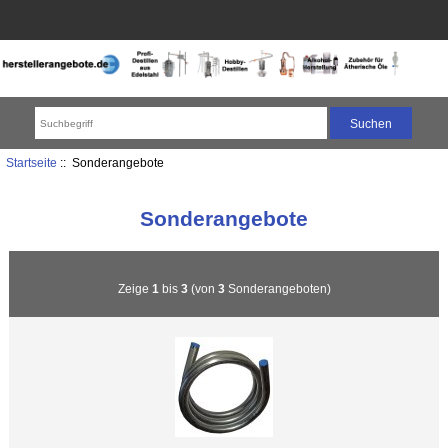
Startseite
:: Sonderangebote
Sonderangebote
Zeige
1
bis
3
(von
3
Sonderangeboten)