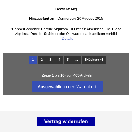
Gewicht:
6kg
Hinzugefügt am:
Donnerstag 20 August, 2015
"CopperGarden®" Destille Alquitara 10 Liter für ätherische Öle Diese
Alquitara Destille für ätherische Öle wurde nach antikem Vorbild
Details
1
2
3
4
5
...
[Nächste »]
Zeige
1
bis
10
(von
405
Artikeln)