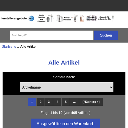
Startseite
:: Alle Artikel
Alle Artikel
Sortiere nach:
1
2
3
4
5
...
[Nächste »]
Zeige
1
bis
10
(von
405
Artikeln)