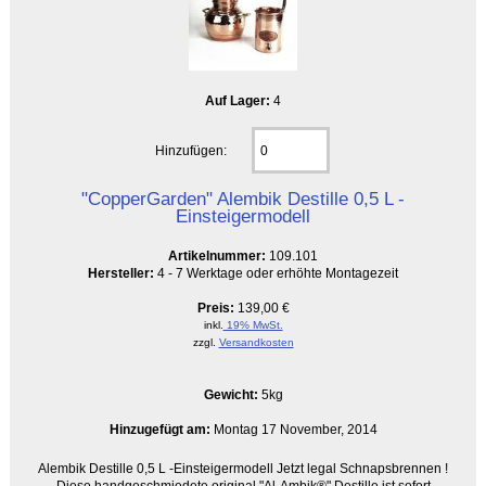
Auf Lager:
4
Hinzufügen:
"CopperGarden" Alembik Destille 0,5 L -
Einsteigermodell
Artikelnummer:
109.101
Hersteller:
4 - 7 Werktage oder erhöhte Montagezeit
Preis:
139,00 €
inkl.
19% MwSt.
zzgl.
Versandkosten
Gewicht:
5kg
Hinzugefügt am:
Montag 17 November, 2014
Alembik Destille 0,5 L -Einsteigermodell Jetzt legal Schnapsbrennen !
Diese handgeschmiedete original "Al-Ambik®" Destille ist sofort