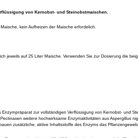
erflüssigung von Kernobst- und Steinobstmaischen.
r Maische, kein Aufheizen der Maische erfordelich.
 jeweils auf 25 Liter Maische. Verwenden Sie zur Dosierung die beige
ges Enzympräparat zur vollständigen Verflüssigung von Kernobst- und St
 Pectinasen weitere hochwirksame Enzymaktivitäten aus Aspergillus nig
bauen zusätzliche, aktive Inhaltsstoffe des Enzyms das Pflanzengewe