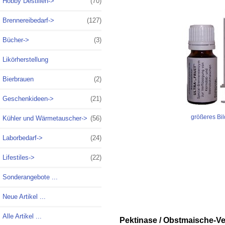
Hobby Destillen->
(70)
Brennereibedarf->
(127)
Bücher->
(3)
Likörherstellung
Bierbrauen
(2)
Geschenkideen->
(21)
größeres Bil
Kühler und Wärmetauscher->
(56)
Laborbedarf->
(24)
Lifestiles->
(22)
Sonderangebote ...
Neue Artikel ...
Alle Artikel ...
Pektinase / Obstmaische-Ver