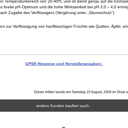
en Temperaturbereich von 20-40ºC und ist damit genau auf die Einmai
s breite pH-Optimum und die hohe Wirksamkeit bei pH 3,0 – 4,0 ermög
nach Zugabe des Verflüssigers (Vergärung unter „Säureschutz“).
rs zur Verflüssigung von hartfleischigen Früchte wie Quitten, Äpfel, e
GPSR Hinweise und Herstellerangaben:
Dieser Artikel wurde am Samstag 15 August, 2009 im Shop
andere Kunden kauften auch...