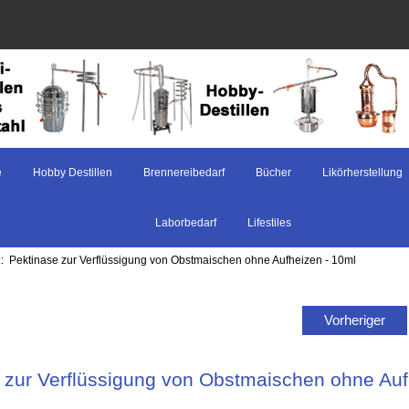
e
Hobby Destillen
Brennereibedarf
Bücher
Likörherstellung
Laborbedarf
Lifestiles
:: Pektinase zur Verflüssigung von Obstmaischen ohne Aufheizen - 10ml
Vorheriger
 zur Verflüssigung von Obstmaischen ohne Auf