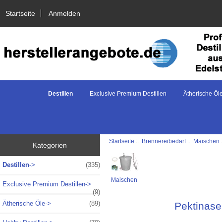
Startseite
Anmelden
Destillen
Exclusive Premium Destillen
Ätherische Öl
Startseite
::
Brennereibedarf ::
Maischen
Kategorien
Destillen
->
(335)
Maischen
Exclusive Premium Destillen->
(9)
Ätherische Öle->
(89)
Pektinase