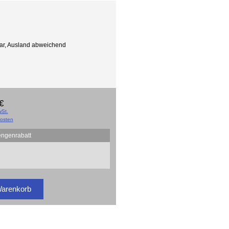
gbar, Ausland abweichend
€
St.
osten
engenrabatt