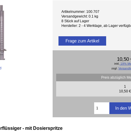
Artikelnummer: 100.707
Versandgewicht: 0.1 kg
8 Stück auf Lager
Hersteller: 2 - 4 Werktage, ab Lager verfü
Frage zum Artikel
10,50 
inkl.
19% Mw
d
zzgl.
Versandk
Preis abzüglich M
1
10,50 €
flüssiger - mit Dosierspritze