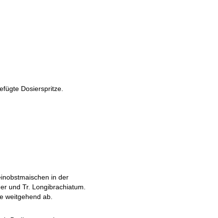
fügte Dosierspritze.
einobstmaischen in der
er und Tr. Longibrachiatum.
be weitgehend ab.