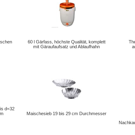
ischen
60 l Gärfass, höchste Qualität, komplett
The
mit Gäraufaufsatz und Ablaufhahn
a
bis d=32
mm
Maischesieb 19 bis 29 cm Durchmesser
Nachkau