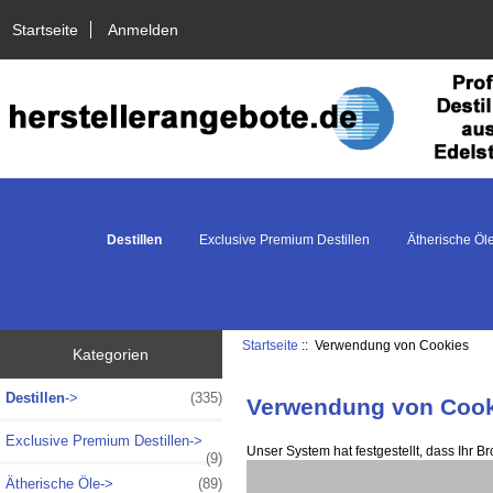
Startseite
Anmelden
Destillen
Exclusive Premium Destillen
Ätherische Öl
Startseite
:: Verwendung von Cookies
Kategorien
Destillen
->
(335)
Verwendung von Cook
Exclusive Premium Destillen->
Unser System hat festgestellt, dass Ihr B
(9)
Ätherische Öle->
(89)