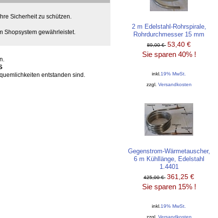
hre Sicherheit zu schützen.
2 m Edelstahl-Rohrspirale,
m Shopsystem gewährleistet.
Rohrdurchmesser 15 mm
53,40 €
89,00 €
Sie sparen 40% !
n.
S
inkl.
19% MwSt.
quemlichkeiten entstanden sind.
zzgl.
Versandkosten
Gegenstrom-Wärmetauscher,
6 m Kühllänge, Edelstahl
1.4401
361,25 €
425,00 €
Sie sparen 15% !
inkl.
19% MwSt.
zzgl.
Versandkosten