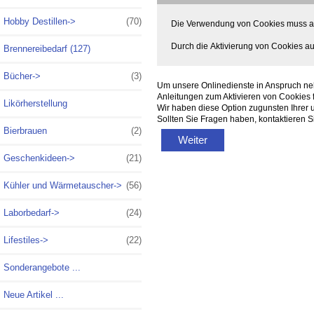
Hobby Destillen->
(70)
Die Verwendung von Cookies muss akti
Durch die Aktivierung von Cookies a
Brennereibedarf (127)
Bücher->
(3)
Um unsere Onlinedienste in Anspruch ne
Anleitungen zum Aktivieren von Cookies
Likörherstellung
Wir haben diese Option zugunsten Ihrer 
Sollten Sie Fragen haben, kontaktieren Si
Bierbrauen
(2)
Weiter
Geschenkideen->
(21)
Kühler und Wärmetauscher->
(56)
Laborbedarf->
(24)
Lifestiles->
(22)
Sonderangebote ...
Neue Artikel ...