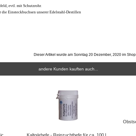
ld, evtl. mit Schutzrohr.
ür die Einsteckbuchsen unserer Edelstahl-Destillen
Dieser Artikel wurde am Sonntag 20 Dezember, 2020 im Sho
andere Kunden kauften auch...
Obstse
ic
Kaltgärhefe - Reinzuchthefe für ca. 100 L