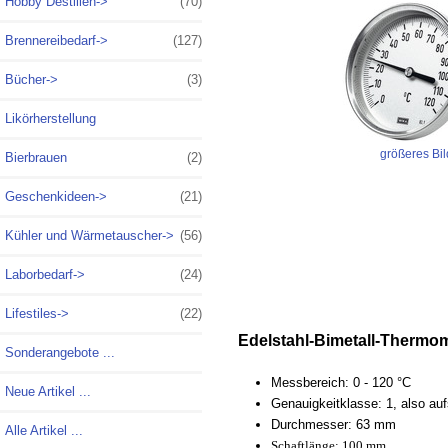
Hobby Destillen->
(70)
Brennereibedarf->
(127)
Bücher->
(3)
Likörherstellung
größeres Bil
Bierbrauen
(2)
Geschenkideen->
(21)
Kühler und Wärmetauscher->
(56)
Laborbedarf->
(24)
Lifestiles->
(22)
Edelstahl-Bimetall-Thermo
Sonderangebote ...
Messbereich: 0 - 120 °C
Neue Artikel ...
Genauigkeitklasse: 1, also au
Durchmesser: 63 mm
Alle Artikel ...
Schaftlänge: 100 mm