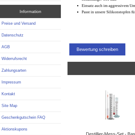
Einsatz auch im aggressivem Umfe
Information
Passt in unsere Silikonstopfen f
Preise und Versand
Datenschutz
AGB
Bewertung schreiben
Widerrufsrecht
Zahlungsarten
Impressum
Kontakt
Site Map
Geschenkgutschein FAQ
Aktionskupons
Destillier-Mess-Set - Bas