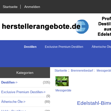
Startseite
Anmelden
Destillen
Exclusive Premium Destillen
Ätherische Öl
Startseite
::
Brennereibedarf ::
Messgerät
Kategorien
Destillen
->
(335)
Messgeräte
Exclusive Premium Destillen->
(9)
Ätherische Öle->
(89)
Edelstahl-Bim