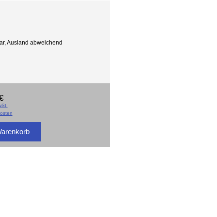
gbar, Ausland abweichend
€
St.
osten