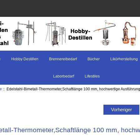
e
Hobby Destillen
Brennereibedarf
Bücher
Likörherstellung
Laborbedarf
Lifestiles
e
:: Edelstahl-Bimetall-Thermometer,Schaftlänge 100 mm, hochwertige Ausführun
Vorheriger
etall-Thermometer,Schaftlänge 100 mm, hochw