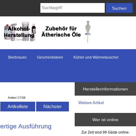
Bierbrauen
Geschenkideen
Kühler und Wärmetauscher
g
Herstellerinformationen
Artikel 17/38
Weitere Artikel
Artikelliste
Nächster
Wer ist online
ertige Ausführung
Zur Zeit sind 99 Gäste online.