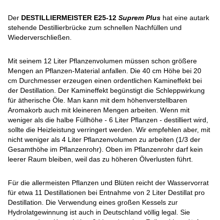
Der
DESTILLIERMEISTER E25-12
Suprem Plus
hat eine autark
stehende Destillierbrücke zum schnellen Nachfüllen und
Wiederverschließen.
Mit seinem 12 Liter Pflanzenvolumen müssen schon größere
Mengen an Pflanzen-Material anfallen. Die 40 cm Höhe bei 20
cm Durchmesser erzeugen einen ordentlichen Kamineffekt bei
der Destillation. Der Kamineffekt begünstigt die Schleppwirkung
für ätherische Öle. Man kann mit dem höhenverstellbaren
Aromakorb auch mit kleineren Mengen arbeiten. Wenn mit
weniger als die halbe Füllhöhe - 6 Liter Pflanzen - destilliert wird,
sollte die Heizleistung verringert werden. Wir empfehlen aber, mit
nicht weniger als 4 Liter Pflanzenvolumen zu arbeiten (1/3 der
Gesamthöhe im Pflanzenrohr). Oben im Pflanzenrohr darf kein
leerer Raum bleiben, weil das zu höheren Ölverlusten führt.
Für die allermeisten Pflanzen und Blüten reicht der Wasservorrat
für etwa 11 Destillationen bei Entnahme von 2 Liter Destillat pro
Destillation. Die Verwendung eines großen Kessels zur
Hydrolatgewinnung ist auch in Deutschland völlig legal. Sie