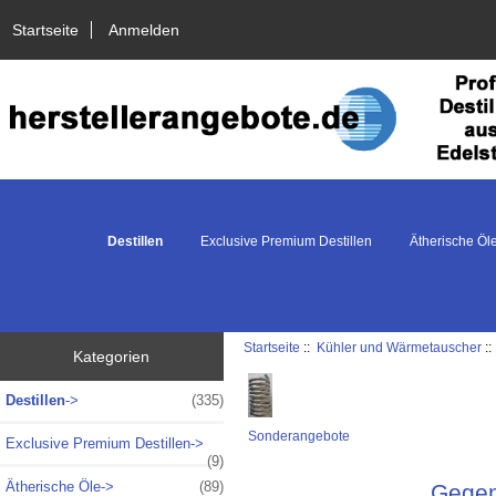
Startseite
Anmelden
Destillen
Exclusive Premium Destillen
Ätherische Öl
Startseite
::
Kühler und Wärmetauscher
:
Kategorien
Destillen
->
(335)
Sonderangebote
Exclusive Premium Destillen->
(9)
Ätherische Öle->
(89)
Gegen