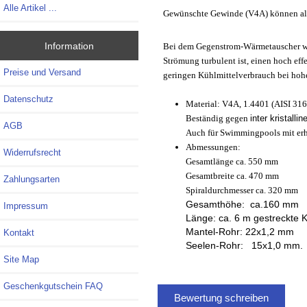
Alle Artikel ...
Gewünschte Gewinde (V4A) können als Z
Information
Bei dem Gegenstrom-Wärmetauscher wird
Strömung turbulent ist, einen hoch ef
Preise und Versand
geringen Kühlmittelverbrauch bei hohe
Datenschutz
Material: V4A, 1.4401 (AISI 316)
Beständig gegen
inter kristallin
AGB
Auch für Swimmingpools mit erh
Abmessungen:
Widerrufsrecht
Gesamtlänge ca. 550 mm
Gesamtbreite ca. 470 mm
Zahlungsarten
Spiraldurchmesser ca. 320 mm
Gesamthöhe: ca.160 mm
Impressum
Länge: ca. 6 m gestreckte 
Mantel-Rohr: 22x1,2 mm
Kontakt
Seelen-Rohr: 15x1,0 mm.
Site Map
Geschenkgutschein FAQ
Bewertung schreiben