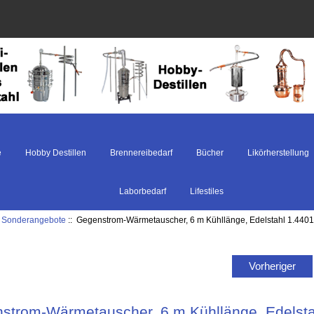
e
Hobby Destillen
Brennereibedarf
Bücher
Likörherstellung
Laborbedarf
Lifestiles
:
Sonderangebote
:: Gegenstrom-Wärmetauscher, 6 m Kühllänge, Edelstahl 1.440
Vorheriger
strom-Wärmetauscher, 6 m Kühllänge, Edelsta