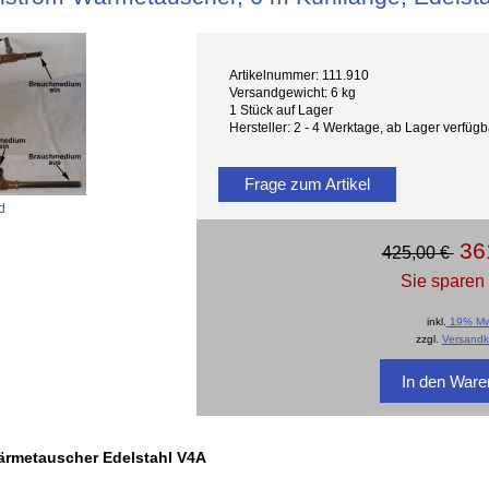
Artikelnummer: 111.910
Versandgewicht: 6 kg
1 Stück auf Lager
Hersteller: 2 - 4 Werktage, ab Lager verfü
Frage zum Artikel
d
36
425,00 €
Sie sparen
inkl.
19% Mw
zzgl.
Versandk
rmetauscher Edelstahl V4A