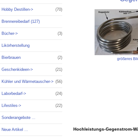
Hobby Destillen->
(70)
Brennereibedarf (127)
Bücher->
(3)
Likörherstellung
Bierbrauen
(2)
größeres Bil
Geschenkideen->
(21)
Kühler und Wärmetauscher
->
(56)
Laborbedarf->
(24)
Lifestiles->
(22)
Sonderangebote ...
Hochleistungs-Gegenstrom-Wä
Neue Artikel ...