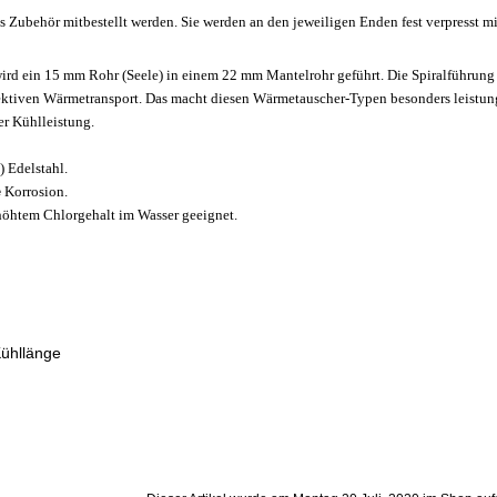
ubehör mitbestellt werden. Sie werden an den jeweiligen Enden fest verpresst mit
 ein 15 mm Rohr (Seele) in einem 22 mm Mantelrohr geführt. Die Spiralführung h
fektiven Wärmetransport. Das macht diesen Wärmetauscher-Typen besonders leistungs
r Kühlleistung.
 Edelstahl.
e
Korrosion.
öhtem Chlorgehalt im Wasser geeignet.
Kühllänge